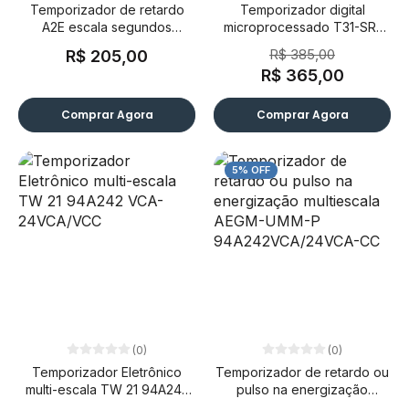
Temporizador de retardo
Temporizador digital
A2E escala segundos
microprocessado T31-SR-
220VCA
VVR-A-P Antigo TT34
R$ 385,00
R$ 205,00
R$ 365,00
Comprar Agora
Comprar Agora
5% OFF
(0)
(0)
Temporizador Eletrônico
Temporizador de retardo ou
multi-escala TW 21 94A242
pulso na energização
VCA-24VCA/VCC
multiescala AEGM-UMM-P