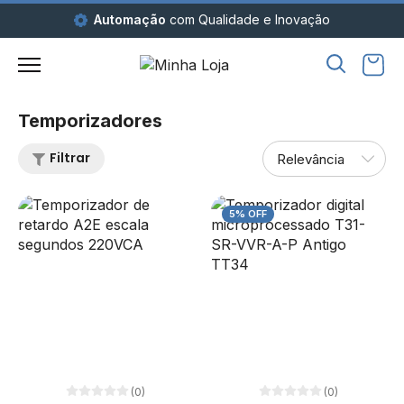
Automação
com Qualidade e Inovação
Temporizadores
Filtrar
5% OFF
(0)
(0)