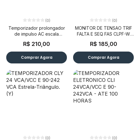
(0)
(0)
Temporizador prolongador
MONITOR DE TENSAO TRIF
de impulso AC escala
FALTA E SEQ FAS CLPF-W
segundos 220VCA
220 A 480 VCA (Sem
R$ 210,00
R$ 185,00
monitoramento do neutro)
Comprar Agora
Comprar Agora
(0)
(0)