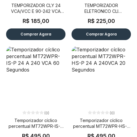
TEMPORIZADOR CLY 24
TEMPORIZADOR
VCA/VCC E 90-242 VCA
ELETRONICO CLI
Estrela-Triângulo. (Y)
24VCA/VCC E 90-242VCA -
R$ 185,00
R$ 225,00
ATE 100 HORAS
Comprar Agora
Comprar Agora
(0)
(0)
Temporizador cíclico
Temporizador cíclico
percentual MT72WPR-IS-P
percentual MT72WPR-HS-P
24 A 240 VCA 60 Segundos
24 A 240VCA 20 Segundos
R$ 495,00
R$ 495,00