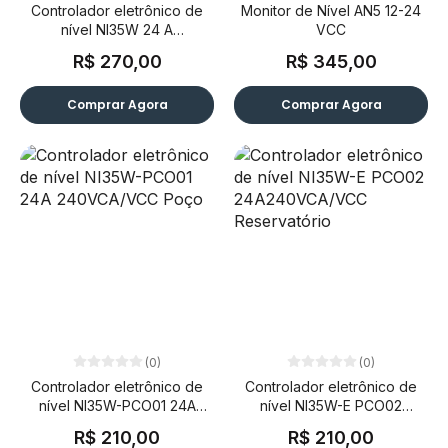
Controlador eletrônico de
Monitor de Nível AN5 12-24
nível NI35W 24 A
VCC
240VCA/VCC
R$ 270,00
R$ 345,00
Comprar Agora
Comprar Agora
(0)
(0)
Controlador eletrônico de
Controlador eletrônico de
nível NI35W-PCO01 24A
nível NI35W-E PCO02
240VCA/VCC Poço
24A240VCA/VCC
R$ 210,00
R$ 210,00
Reservatório